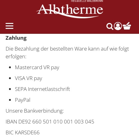
compon
Suche
Zahlung
Die Bezahlung der bestellten Ware kann auf wie folgt
erfolgen:
Mastercard VR pay
VISA VR pay
SEPA Internetlastschrift
PayPal
Unsere Bankverbindung:
IBAN DE92 660 501 010 001 003 045
BIC KARSDE66